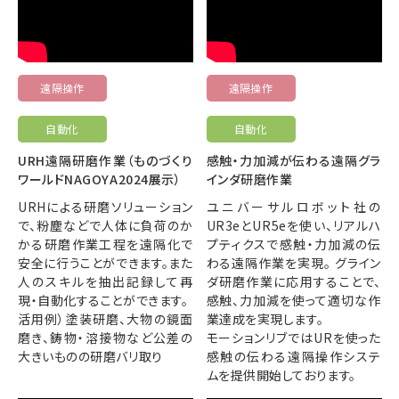
遠隔操作
遠隔操作
自動化
自動化
URH遠隔研磨作業（ものづくり
感触・力加減が伝わる遠隔グラ
ワールドNAGOYA2024展示）
インダ研磨作業
URHによる研磨ソリューション
ユニバーサルロボット社の
で、粉塵などで人体に負荷のか
UR3eとUR5eを使い、リアルハ
かる研磨作業工程を遠隔化で
プティクスで感触・力加減の伝
安全に行うことができます。また
わる遠隔作業を実現。 グライン
人のスキルを抽出記録して再
ダ研磨作業に応用することで、
現・自動化することができます。
感触、力加減を使って適切な作
活用例）塗装研磨、大物の鏡面
業達成を実現します。
磨き、鋳物・溶接物など公差の
モーションリブではURを使った
大きいものの研磨バリ取り
感触の伝わる遠隔操作システ
ムを提供開始しております。