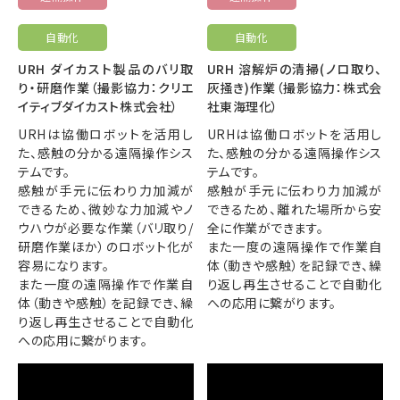
自動化
自動化
URH ダイカスト製品のバリ取
URH 溶解炉の清掃(ノロ取り、
り・研磨作業（撮影協力：クリエ
灰掻き)作業（撮影協力：株式会
イティブダイカスト株式会社）
社東海理化）
URHは協働ロボットを活用し
URHは協働ロボットを活用し
た、感触の分かる遠隔操作シス
た、感触の分かる遠隔操作シス
テムです。
テムです。
感触が手元に伝わり力加減が
感触が手元に伝わり力加減が
できるため、微妙な力加減やノ
できるため、離れた場所から安
ウハウが必要な作業（バリ取り/
全に作業ができます。
研磨作業ほか）のロボット化が
また一度の遠隔操作で作業自
容易になります。
体（動きや感触）を記録でき、繰
また一度の遠隔操作で作業自
り返し再生させることで自動化
体（動きや感触）を記録でき、繰
への応用に繋がります。
り返し再生させることで自動化
への応用に繋がります。