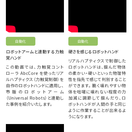
自動化
自動化
ロボットアームと連動する力触
硬さを感じるロボットハンド
覚ハンド
リアルハプティクスで制御した
この動画では、力触覚コント
ロボットハンドは、掴んだ物体
ローラ AbcCore を使ったリア
の柔かい・硬いといった物理特
ルハプティクス（力触覚制御）を
性を指先で感じて判別すること
自作のロボットハンドに適用し、
ができます。 脆く壊れやすい物
市販のロボットアーム
体を咄嗟に壊れない程度の力
（Universal Robots）と連動し
加減に調節して掴んだり、ロ
た事例を紹介いたします。
ボットハンドが人間の手と同じ
ように作業することが出来るよ
うになります。