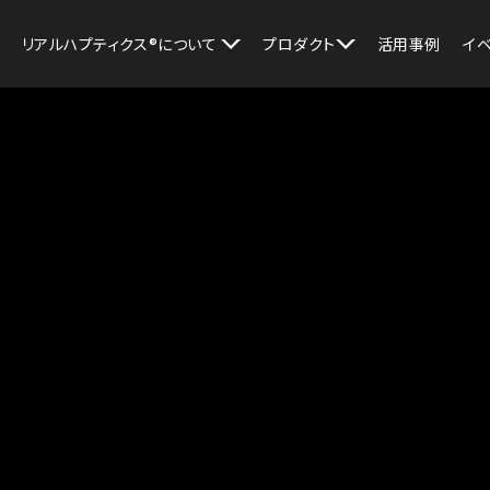
リアルハプティクス®︎について
プロダクト
活用事例
イ