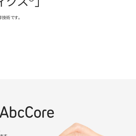
クス®︎」
御技術です。
、
ます。