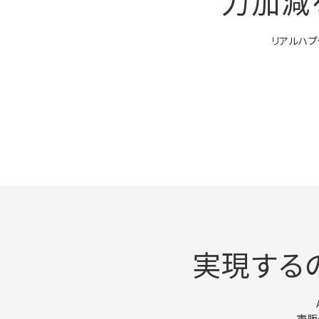
力加減
リアルハプ
実現する
市販