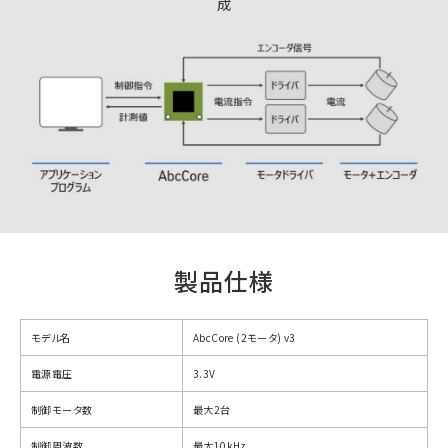
成
製品仕様
モデル名
AbcCore (2モータ) v3
電源電圧
3.3V
制御モータ数
最大2台
制御周波数
最大10kHz