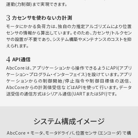
運動(力制御)まで実現できます。
3
力センサを使わない力計測
モータにかかる負荷力は、独自の力推定アルゴリズムにより位置
センサの情報から算出しています。そのため、力センサ/トルクセン
サの設置が不要であり、システム構築やメンテナンスのコストを抑
えられます。
4
API通信
AbcCoreは、アプリケーションから操作できるようにAPI(アプリ
ケーション・プログラム・インターフェイス)を設けています。アプリ
ケーションからの制御開始/停止指令や制御目標値の送信、
AbcCoreからの計測値受信などはAPIを使って行います。データ
送受信の通信方式はシリアル通信(UARTまたはSPI)です。
システム構成イメージ
AbcCore + モータ、モータドライバ、位置センサ（エンコーダ）で構