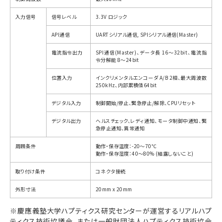
入力信号
信号レベル
3.3V ロジック
API通信
UARTシリアル通信, SPIシリアル通信(Master)
電流指令出力
SPI通信(Master)、データ長 16〜32bit、電流指
令分解能 8〜24bit
位置入力
インクリメンタルエンコーダ A/B 2相、最大周波数
250kHz、内部累積値64bit
デジタル入力
制御開始/停止、緊急停止/解除、CPUリセット
デジタル出力
ヘルスチェック、レディ通知、モータ制御中通知、緊
急停止通知、異常通知
周囲条件
動作・保存温度：-20～70℃
動作・保存湿度：40～80% (結露しないこと)
取り付け条件
コネクタ接続
外形寸法
20mm x 20mm
※慶應義塾大学ハプティクス研究センターが運営するリアルハプ
ティクス技術協議会、または一般財団法人ハプティクス技術協会