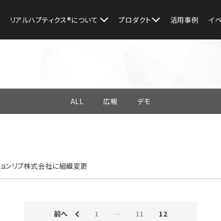
リアルハプティクス®︎について
プロダクト
活用事例
イ
ALL
広報
デモ
ションリブ株式会社に組織変更
前へ
1
…
11
12