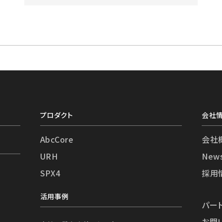
プロダクト
会社
AbcCore
会社
URH
New
SPX4
採用
活用事例
パー
お問