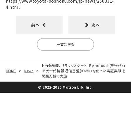
https://www.toyota-boshoku.com/jp/news/250331-
4.html
前へ
次へ
一覧に戻る
トヨタ紡織、リラックスシート「Remotouch(ﾘﾓﾀｯﾁ）」
HOME
>
News
>
で次世代情報通信基盤(IOWN)を使った実証実験を
関西万博で実施
© 2022-2026 Motion Lib, Inc.