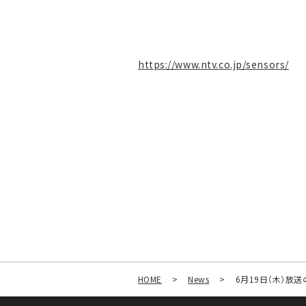
https://www.ntv.co.jp/sensors/
HOME
>
News
>
6月19日（木）放