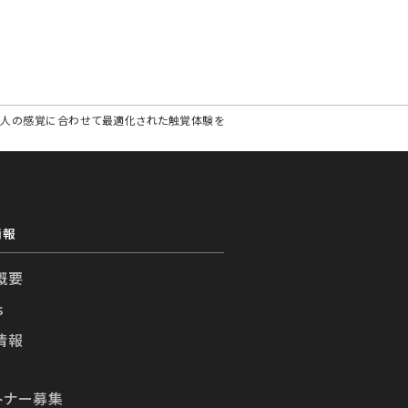
し、人の感覚に合わせて最適化された触覚体験を
情報
概要
s
情報
トナー募集