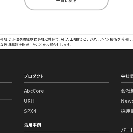
一覧に戻る
会社は、トヨタ紡織株式会社と共同で、AI（人工知能）とデジタルツイン技術を活用
たな技術基盤を開発したことをお知らせします。
プロダクト
会社
AbcCore
会社
URH
New
SPX4
採用
活用事例
パー