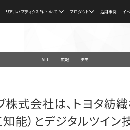
リアルハプティクス®︎について
プロダクト
活用事例
イ
ALL
広報
デモ
ブ株式会社は、トヨタ紡
人工知能）とデジタルツイン